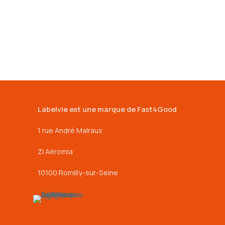
Labelvie est une marque de Fast4Good
1 rue André Malraux
ZI Aéromia
10100 Romilly-sur-Seine