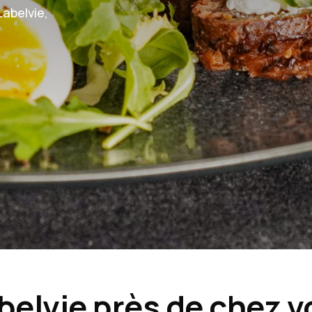
Labelvie,
belvie près de chez 