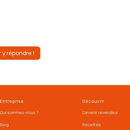
 y répondre !
Entreprise
Découvrir
Qui sommes-nous ?
Devenir revendeur
Blog
Recettes